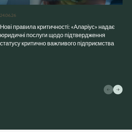
24
.
06
.
26
26
Нові правила критичності: «Аларіус» надає
А
юридичні послуги щодо підтвердження
к
статусу критично важливого підприємства
у