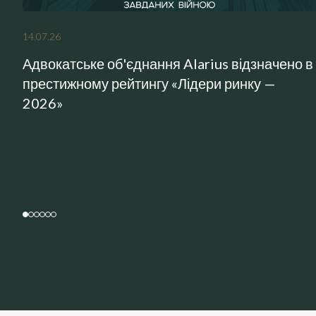
14
.
07
.
26
Адвокатське об'єднання Alarius відзначено в
престижному рейтингу «Лідери ринку —
2026»